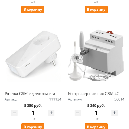
шт
шт
В корзину
В корзину
Розетка GSM с датчиком температуры и радиомодулем, работа по расписанию SimPal-T420-V2
Контроллер питания GSM 4G на DIN рейку с управлением по СМС и звонку, 16А с нагрузкой 3.5 кВт, контакты для датчиков SimPal-D220
Артикул
111134
Артикул
56014
5 350 руб.
5 340 руб.
шт
шт
В корзину
В корзину