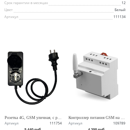
Срок гарантии в месяцах
12
Цвет
Белый
Артикул
111134
Розетка 4G, GSM уличная, с радиомодулем защитой IP44 и мониторингом подключенной нагрузки, удаленное управление SimPal-WS420
Контроллер питания GSM на DIN рейку с управлением по СМС и звонку, 16А с нагрузкой 3.5 кВт, контакты для датчиков SimPal-D210
Артикул
111754
Артикул
109789
5 440 руб.
4 200 руб.