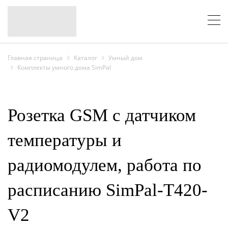
Главная страница
Каталог
Умный дом
Комплекты умного дома SimPal
Розетка GSM с датчиком
температуры и
радиомодулем, работа по
расписанию SimPal-T420-
V2