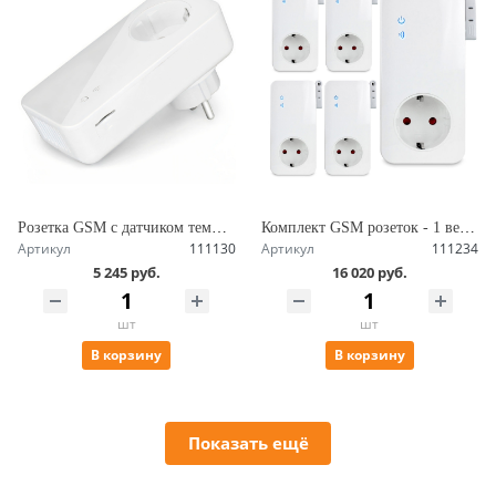
Розетка GSM c датчиком температуры и радиомодулем, до 3500 Вт, управление по SMS, возможностЬ подключения дополнительных розеток SimPal-T40-V2
Комплект GSM розеток - 1 ведущая + 4 ведомых, работа по расписанию, датчик температуры, управление по SMS Simpal-T4004 V2
Артикул
111130
Артикул
111234
5 245 руб.
16 020 руб.
шт
шт
В корзину
В корзину
Показать ещё