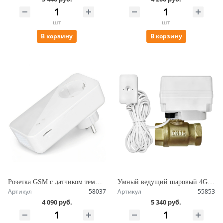
шт
шт
В корзину
В корзину
Розетка GSM с датчиком температуры 3500Вт, удаленное управление SimPal-T4
Умный ведущий шаровый 4G, GSM кран с электроприводом, радиоканальным подключением и проводным датчиком протечки воды SimPal-V640
Артикул
58037
Артикул
55853
4 090 руб.
5 340 руб.