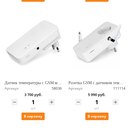
Датчик температуры с GSM модулем для мобильной сети 2G, управление по СМС, внешний и выносной датчики SimPal-T2
Розетка GSM c датчиком температуры, радиомодулем и мониторингом энергии, удаленное управление SimPal-S260-F
Артикул
58036
Артикул
111114
3 700 руб.
5 990 руб.
шт
шт
В корзину
В корзину