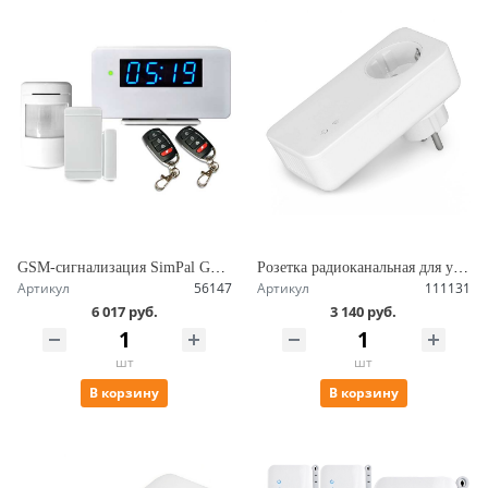
GSM-сигнализация SimPal G212-V2
Розетка радиоканальная для управления питанием 16А с нагрузкой 3.5 кВт, датчик температуры SimPal-T20-V2
Артикул
56147
Артикул
111131
6 017 руб.
3 140 руб.
шт
шт
В корзину
В корзину