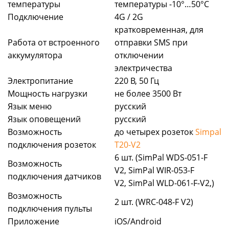
температуры
температуры -10°…50°С
Подключение
4G / 2G
кратковременная, для
Работа от встроенного
отправки SMS при
аккумулятора
отключении
электричества
Электропитание
220 В, 50 Гц
Мощность нагрузки
не более 3500 Вт
Язык меню
русский
Язык оповещений
русский
Возможность
до четырех розеток
Simpal
подключения розеток
T20-V2
6 шт. (SimPal WDS-051-F
Возможность
V2, SimPal WIR-053-F
подключения датчиков
V2, SimPal WLD-061-F-V2,)
Возможность
2 шт. (WRC-048-F V2)
подключения пульты
Приложение
iOS/Android