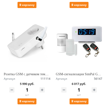
В корзину
В корзину
Розетка GSM c датчиком температуры, радиомодулем и мониторингом энергии, удаленное управление SimPal-S260-F
GSM-сигнализация SimPal G212-V2
Артикул
111114
Артикул
56147
5 990 руб.
6 017 руб.
шт
шт
В корзину
В корзину