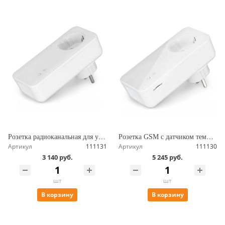
Розетка радиоканальная для управления питанием 16А с нагрузкой 3.5 кВт, датчик температуры SimPal-T20-V2
Розетка GSM c датчиком температуры и радиомодулем, до 3500 Вт, управление по SMS, возможностЬ подключения дополнительных розеток SimPal-T40-V2
Артикул
111131
Артикул
111130
3 140 руб.
5 245 руб.
шт
шт
В корзину
В корзину