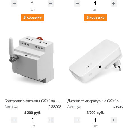
шт
шт
В корзину
В корзину
Контроллер питания GSM на DIN рейку с управлением по СМС и звонку, 16А с нагрузкой 3.5 кВт, контакты для датчиков SimPal-D210
Датчик температуры с GSM модулем для мобильной сети 2G, управление по СМС, внешний и выносной датчики SimPal-T2
Артикул
109789
Артикул
58036
4 200 руб.
3 700 руб.
шт
шт