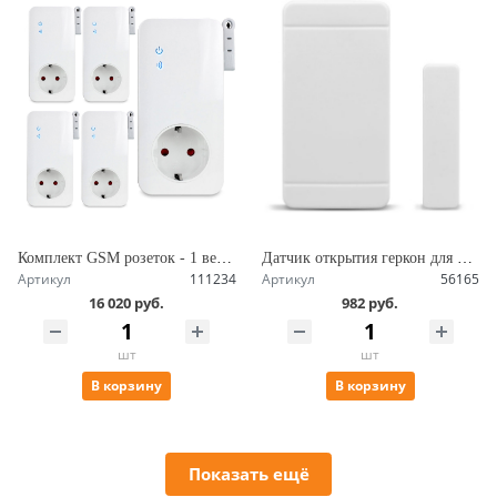
Комплект GSM розеток - 1 ведущая + 4 ведомых, работа по расписанию, датчик температуры, управление по SMS Simpal-T4004 V2
Датчик открытия геркон для розеток, сигнализации, радиочастота 433.92 МГЦ SimPal WDS-051-V2
Артикул
111234
Артикул
56165
16 020 руб.
982 руб.
шт
шт
В корзину
В корзину
Показать ещё