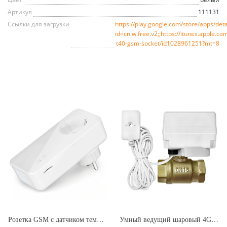
Артикул
111131
Ссылки для загрузки
https://play.google.com/store/apps/deta
id=cn.w.free.v2;;https://itunes.apple.c
t40-gsm-socket/id1028961251?mt=8
Розетка GSM с датчиком температуры 3500Вт, удаленное управление SimPal-T4
Умный ведущий шаровый 4G, GSM кран с электроприводом, радиоканальным подключением и проводным датчиком протечки воды SimPal-V640