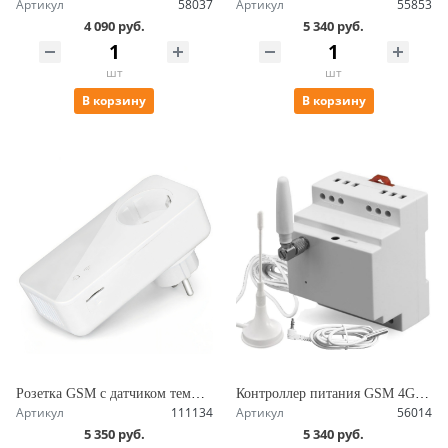
Артикул
58037
Артикул
55853
4 090 руб.
5 340 руб.
шт
шт
В корзину
В корзину
Розетка GSM с датчиком температуры и радиомодулем, работа по расписанию SimPal-T420-V2
Контроллер питания GSM 4G на DIN рейку с управлением по СМС и звонку, 16А с нагрузкой 3.5 кВт, контакты для датчиков SimPal-D220
Артикул
111134
Артикул
56014
5 350 руб.
5 340 руб.